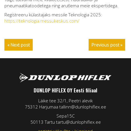
pneumaatikatoodetega ning arutlema meie ekspertidega.
Registreeru külastajaks messile Teknologia 2025:
https://teknologia.messukeskus.com/
« Next post
Previous post »
DUNLOP HIFLEX OY Eesti filiaal
Läike tee 32/1, Peetri alevik
75312 Harjumaa tallinn@dunlophiflex.ee
Sepa15C
50113 Tartu tartu@dunlophiflex.ee