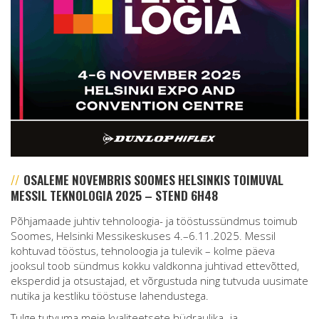
OSALEME NOVEMBRIS
SOOMES
HELSINKIS TOIMUVAL
MESSIL TEKNOLOGIA 2025
– STEND 6H48
Põhjamaade juhtiv tehnoloogia- ja tööstussündmus toimub
Soomes, Helsinki Messikeskuses 4.–6.11.2025. Messil
kohtuvad tööstus, tehnoloogia ja tulevik – kolme päeva
jooksul toob sündmus kokku valdkonna juhtivad ettevõtted,
eksperdid ja otsustajad, et võrgustuda ning tutvuda uusimate
nutika ja kestliku tööstuse lahendustega.
Tulge tutvuma meie kvaliteetsete hüdraulika- ja