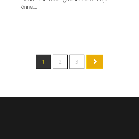
õnne,...
1
2
3