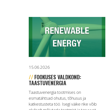
15.06.2026
FOOKUSES VALDKOND:
TAASTUVENERGIA
Taastuvenergia tootmises on
esmatähtsad ohutus, tõhusus ja
katkestusteta töö. Isegi väike rike võib
oluliselt mõjutada tootmist ja tasuvust.