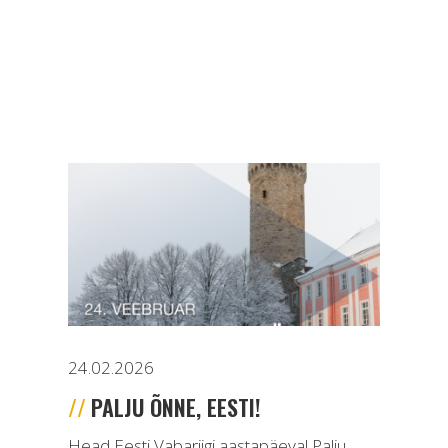
24.02.2026
PALJU ÕNNE, EESTI!
Head Eesti Vabariigi aastapäeva! Palju