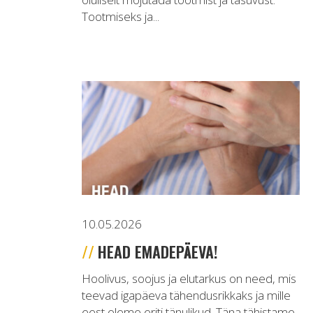
Tootmiseks ja...
10.05.2026
HEAD EMADEPÄEVA!
Hoolivus, soojus ja elutarkus on need, mis
teevad igapäeva tähendusrikkaks ja mille
eest oleme eriti tänulikud. Täna tähistame