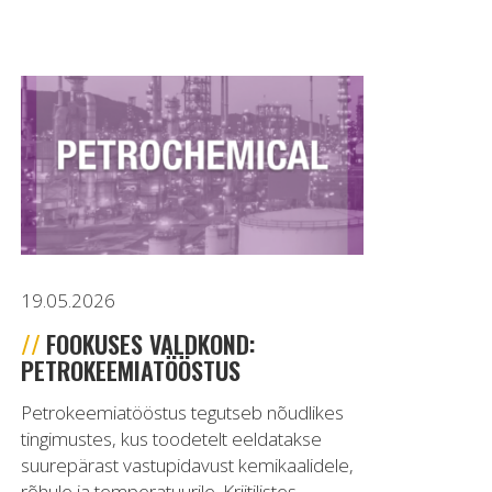
19.05.2026
FOOKUSES VALDKOND:
PETROKEEMIATÖÖSTUS
Petrokeemiatööstus tegutseb nõudlikes
tingimustes, kus toodetelt eeldatakse
suurepärast vastupidavust kemikaalidele,
rõhule ja temperatuurile. Kriitilistes...