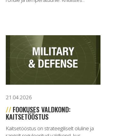
21.04.2026
FOOKUSES VALDKOND:
KAITSETÖÖSTUS
Kaitsetööstus on strateegiliselt oluline ja
rangelt reguleeritud valdkond, kus