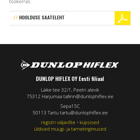
töökorras.
HOOLDUSE SAATELEHT
DUNLOP HIFLEX OY Eesti filiaal
Läike tee 32/1, Peetri alevik
75312 Harjumaa tallinn@dunlophiflex.ee
Sepa15C
50113 Tartu tartu@dunlophiflex.ee
registri väljavõte
•
küpsised
üldised müügi- ja tarnetingimused