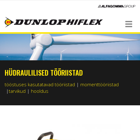
Navigation
HÜDRAULILISED TÖÖRIISTAD
tööstuses kasutatavad tööriistad
|
momenttööriistad
|
tarvikud
|
hooldus