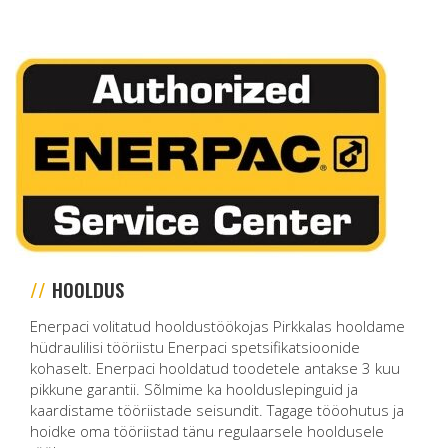
HOOLDUS
Enerpaci volitatud hooldustöökojas Pirkkalas hooldame
hüdraulilisi tööriistu Enerpaci spetsifikatsioonide
kohaselt. Enerpaci hooldatud toodetele antakse 3 kuu
pikkune garantii. Sõlmime ka hoolduslepinguid ja
kaardistame tööriistade seisundit. Tagage tööohutus ja
hoidke oma tööriistad tänu regulaarsele hooldusele