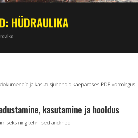
D: HÜDRAULIKA
raulika
ed dokumendid ja kasutusjuhendid käepärases PDF-vormingus.
ladustamine, kasutamine ja hooldus
amiseks ning tehnilised andmed.