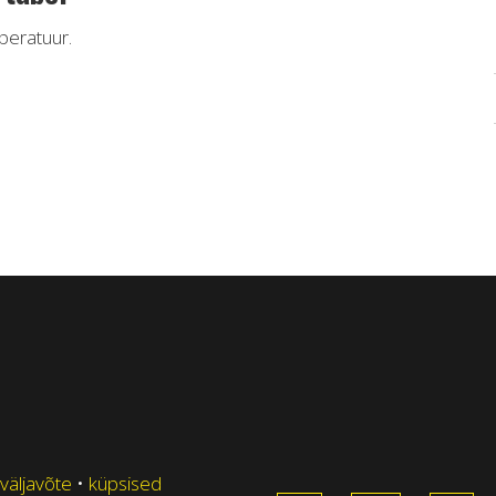
peratuur.
 väljavõte
•
küpsised