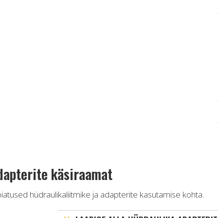
adapterite käsiraamat
atused hüdraulikaliitmike ja adapterite kasutamise kohta.