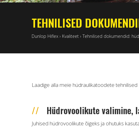
TEHNILISED DOKUMENDI
Dunlop Hiflex
›
Kvaliteet
›
Tehnilised dokumendid: hüd
Laadige alla meie hüdraulikatoodete tehnilis
Hüdrovoolikute valimine, 
Juhised hüdrovoolikute õigeks ja ohutuks kasut