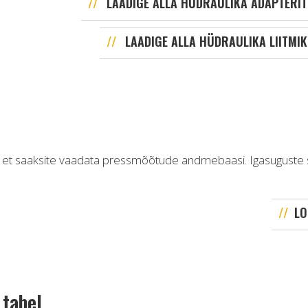
LAADIGE ALLA HÜDRAULIKA ADAPTERIT
LAADIGE ALLA HÜDRAULIKA LIITMIK
, et saaksite vaadata pressmõõtude andmebaasi. Igasuguste s
LO
 tabel