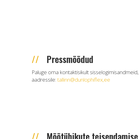
Pressmõõdud
Paluge oma kontaktisikult sisselogimisandmeid
aadressile:
tallinn@dunlophiflex,ee
Mõõtühikute teisendamise