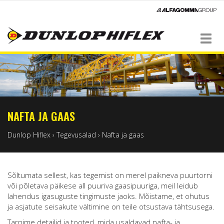
Navigation
NAFTA JA GAAS
Dunlop Hiflex
›
Tegevusalad
›
Nafta ja gaas
Sõltumata sellest, kas tegemist on merel paikneva puurtorni
või põletava päikese all puuriva gaasipuuriga, meil leidub
lahendus igasuguste tingimuste jaoks. Mõistame, et ohutus
ja asjatute seisakute vältimine on teile otsustava tähtsusega.
Tarnime detailid ja tooted, mida usaldavad nafta- ja