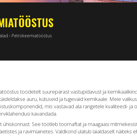
MIATÖÖSTUS
alad
›
Petrokeemiatööstus
tööstus toodetelt suurepärast vastupidavust ja kemikaalikin
 käideldakse auru, kütuseid ja tugevaid kemikaale. Meie valiku
 tööstuskomponendid, mis vastavad ala rangetele kvaliteedi- 
terviklahendusi kavandada.
 ühiskonnast. See töötleb toornaftat ja maagaasi mitmekesis
äetistes ja ravimiainetes. Valdkond ulatub laialdaselt näiteks 