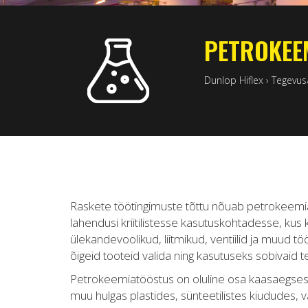
PETROKEE
Dunlop Hiflex
›
Tegevus
Raskete töötingimuste tõttu nõuab petrokeemia
lahendusi kriitilistesse kasutuskohtadesse, kus
ülekandevoolikud, liitmikud, ventiilid ja muud
õigeid tooteid valida ning kasutuseks sobivaid 
Petrokeemiatööstus on oluline osa kaasaegsest
muu hulgas plastides, sünteetilistes kiududes, v