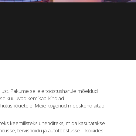
dlust. Pakume sellele tööstusharule mõeldud
sse kuuluvad kemikaalikindlad
ja ohutusnõuetele. Meie kogenud meeskond aitab
teks keemilisteks ühenditeks, mida kasutatakse
ehitusse, tervishoidu ja autotööstusse – kõikides