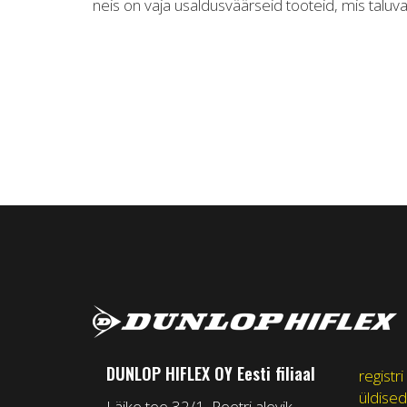
neis on vaja usaldusväärseid tooteid, mis taluv
DUNLOP HIFLEX OY Eesti filiaal
registri
üldised
Läike tee 32/1, Peetri alevik