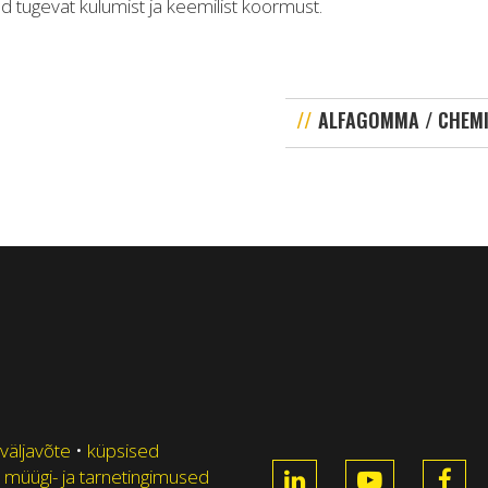
ad tugevat kulumist ja keemilist koormust.
ALFAGOMMA / CHEMI
 väljavõte
•
küpsised
 müügi- ja tarnetingimused