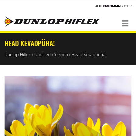
Navigation
HEAD KEVADPÜHA!
Dunlop Hiflex
›
Uudised
›
Yleinen
›
Head Kevadpüha!