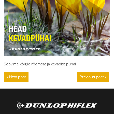
Soovime kõigile rõõmsat ja kevadist püha!
« Next post
Previous post »