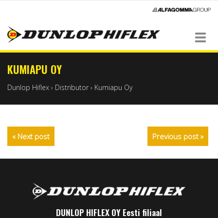
Navigation
KUMIAPU OY
Dunlop Hiflex
›
Distributor
›
Kumiapu Oy
« Next post
Previous post »
DUNLOP HIFLEX OY Eesti filiaal