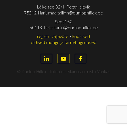
Läike tee 32/1, Peetri alevik
75312 Harjumaa tallinn@dunlophiflex.ee
Sepa15C
50113 Tartu tartu@dunlophiflex.ee
registri väljavõte
•
küpsised
üldised müügi- ja tarnetingimused
© Dunlop Hiflex · Toteutus:
Mainostoimisto Värikäs