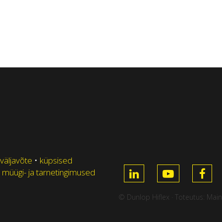
 väljavõte
•
küpsised
 müügi- ja tarnetingimused
© Dunlop Hiflex · Toteutus:
Main