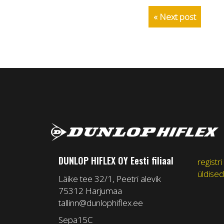
« Next post
DUNLOP HIFLEX OY Eesti filiaal
registri
üldised
Läike tee 32/1, Peetri alevik
75312 Harjumaa
tallinn@dunlophiflex.ee
Sepa15C