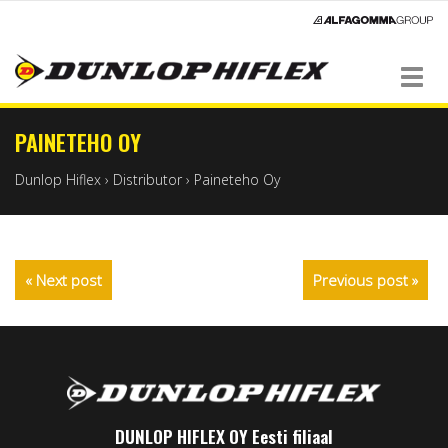
Navigation
PAINETEHO OY
Dunlop Hiflex
›
Distributor
›
Paineteho Oy
« Next post
Previous post »
DUNLOP HIFLEX OY Eesti filiaal