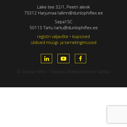
Läike tee 32/1, Peetri alevik
75312 Harjumaa tallinn@dunlophiflex.ee
Sepa15C
50113 Tartu tartu@dunlophiflex.ee
registri väljavõte
•
küpsised
üldised müügi- ja tarnetingimused
© Dunlop Hiflex · Toteutus:
Mainostoimisto Värikäs