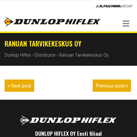
Navigation
RANUAN TARVIKEKESKUS OY
Dunlop Hiflex
›
Distributor
›
Ranuan Tarvikekeskus Oy
« Next post
Previous post »
DUNLOP HIFLEX OY Eesti filiaal