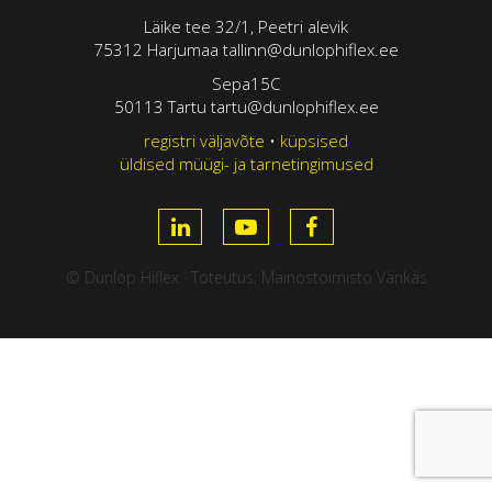
Läike tee 32/1, Peetri alevik
75312 Harjumaa tallinn@dunlophiflex.ee
Sepa15C
50113 Tartu tartu@dunlophiflex.ee
registri väljavõte
•
küpsised
üldised müügi- ja tarnetingimused
© Dunlop Hiflex · Toteutus:
Mainostoimisto Värikäs