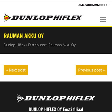
Navigation
RAUMAN AKKU OY
Dunlop Hiflex
›
Distributor
›
Rauman Akku Oy
« Next post
Previous post »
DUNLOP HIFLEX OY Eesti filiaal