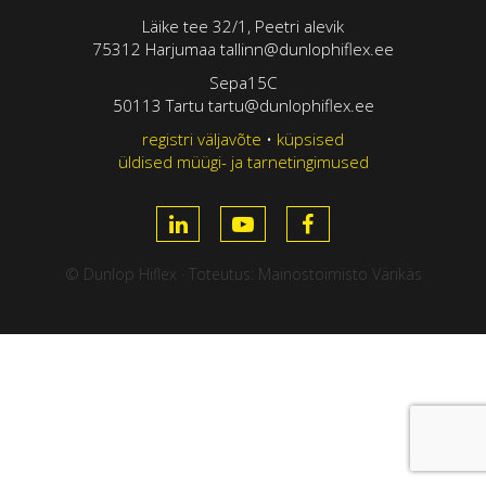
Läike tee 32/1, Peetri alevik
75312 Harjumaa tallinn@dunlophiflex.ee
Sepa15C
50113 Tartu tartu@dunlophiflex.ee
registri väljavõte
•
küpsised
üldised müügi- ja tarnetingimused
© Dunlop Hiflex · Toteutus:
Mainostoimisto Värikäs