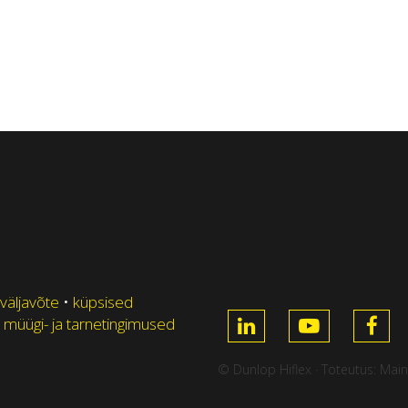
 väljavõte
•
küpsised
 müügi- ja tarnetingimused
© Dunlop Hiflex · Toteutus:
Main