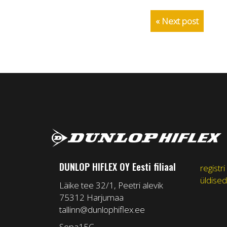
« Next post
DUNLOP HIFLEX OY Eesti filiaal
registri
üldised
Läike tee 32/1, Peetri alevik
75312 Harjumaa
tallinn@dunlophiflex.ee
Sepa15C