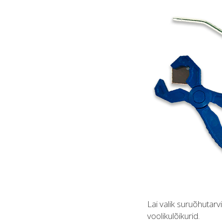
Lai valik suruõhutarv
voolikulõikurid.