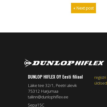
« Next post
DUNLOP HIFLEX OY Eesti filiaal
registri
üldised
Läike tee 32/1, Peetri alevik
75312 Harjumaa
tallinn@dunlophiflex.ee
Sepa15C