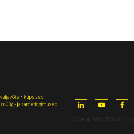
 väljavõte
•
küpsised
 müügi- ja tarnetingimused
© Dunlop Hiflex · Toteutus:
Main