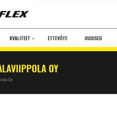
KVALITEET
ETTEVÕTE
UUDISED
ALAVIIPPOLA OY
ppola Oy