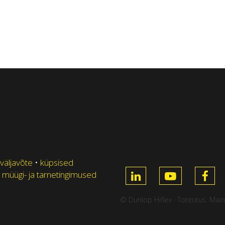
 väljavõte
•
küpsised
 müügi- ja tarnetingimused
© Dunlop Hiflex · Toteutus:
Main