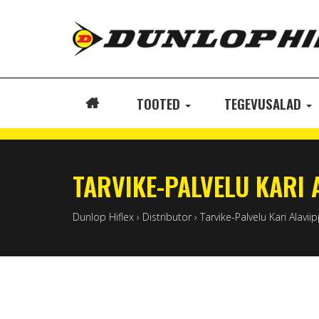
TOOTED
TEGEVUSALAD
ETUSIVU
TARVIKE-PALVELU KARI 
Dunlop Hiflex
›
Distributor
›
Tarvike-Palvelu Kari Alavii